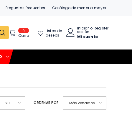
Preguntas frecuentes
Catálogo de menor a mayor
Iniciar
o
Register
0
0
Listas de
sesión
item
deseos
Carro
Mi cuenta
O
ORDENAR POR
20
Más vendidos