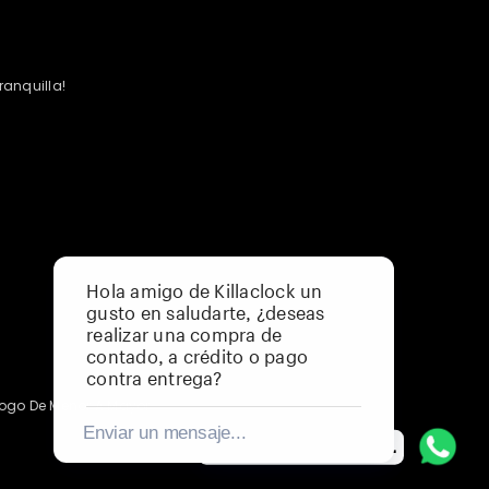
ranquilla!
Hola amigo de Killaclock un
gusto en saludarte, ¿deseas
realizar una compra de
contado, a crédito o pago
contra entrega?
ogo De Menor A Mayor
Enviar un mensaje...
Despejo tus Dudas 👨‍💻