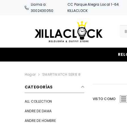
SALTAR AL CONTENIDO
Llama a:
CC Parque Alegra Local 1-64
3002430050
KILLACLOCK
REL
Hogar
SMARTWATCH SERIE 8
CATEGORÍAS
VISTO COMO
ALL COLLECTION
ANDRE DE DAMA
ANDRE DE HOMBRE