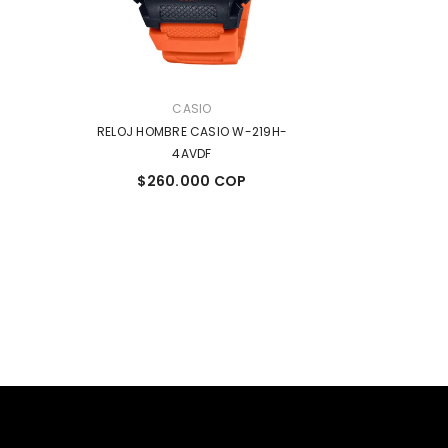
MARCA:
MARCA:
CASIO
C
SIO W-219H-
RELOJ HOMBRE CASIO AW-80-
RELOJ DAMA 
1AVDF
 COP
$330.000 COP
$255