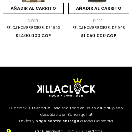
AÑADIR AL CARRITO
AÑADIR AL CARRITO
MARCA:
MARCA:
DIESEL
DIESEL
RELOJ HOMBRE DIESEL DZ4590
RELOJ HOMBRE DIESEL DZ1948
$1.400.000 COP
$1.050.000 COP
Killaclock: Tu tienda #1 Relojeria, todo en un solo lugar. ¡Ven y
descúbrelo en Barranquilla!
Envíos y
pago contra entrega
a toda Colombia
CC Buenavista 1 PISO 2 - KILLACLOCK