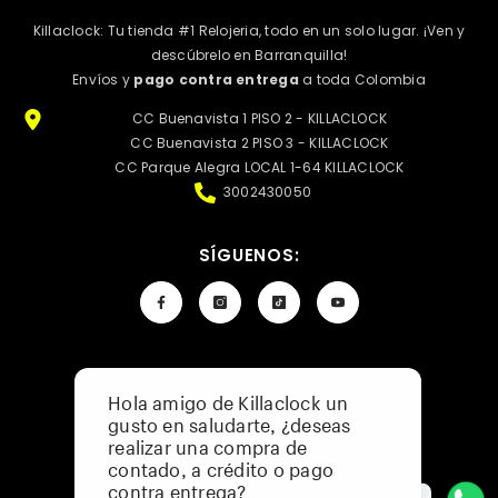
Killaclock: Tu tienda #1 Relojeria, todo en un solo lugar. ¡Ven y
descúbrelo en Barranquilla!
Envíos y
pago contra entrega
a toda Colombia
CC Buenavista 1 PISO 2 - KILLACLOCK
CC Buenavista 2 PISO 3 - KILLACLOCK
CC Parque Alegra LOCAL 1-64 KILLACLOCK
3002430050
SÍGUENOS:
Hola amigo de Killaclock un
Política De Privacidad
gusto en saludarte, ¿deseas
Preguntas Frecuentes
realizar una compra de
Catálogo De Menor A Mayor
contado, a crédito o pago
contra entrega?