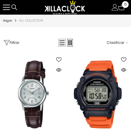
0
0
SALTAR AL CONTENIDO
ite
Hogar
ALL COLLECTION
Filtrar
Clasificar