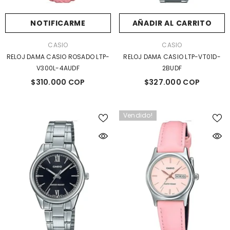
$255.000 COP
$310.000 COP
NOTIFICARME
AÑADIR AL CARRITO
MARCA:
MARCA:
CASIO
CASIO
RELOJ DAMA CASIO ROSADO LTP-
RELOJ DAMA CASIO LTP-VT01D-
V300L-4AUDF
2BUDF
$310.000 COP
$327.000 COP
Vendido!