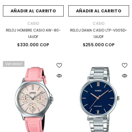
Vendido!
AÑADIR AL CARRITO
AÑADIR AL CARRITO
MARCA:
MARCA:
CASIO
CASIO
RELOJ HOMBRE CASIO AW-80-
RELOJ DAMA CASIO LTP-V005D-
1AVDF
1AUDF
$330.000 COP
$255.000 COP
Vendido!
AÑADIR AL CARRITO
NOTIFICARME
ARCA:
MARCA:
CASIO
CASIO
RELOJ DAMA CASIO LTP-V005D-1AUDF
RELOJ DAMA CASIO ROSADO L
4AUDF