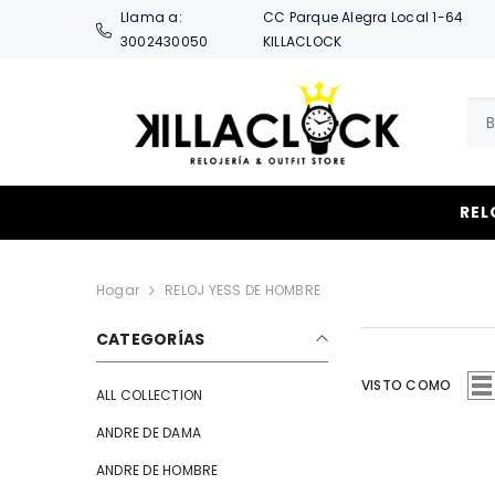
SALTAR AL CONTENIDO
Llama a:
CC Parque Alegra Local 1-64
3002430050
KILLACLOCK
REL
Hogar
RELOJ YESS DE HOMBRE
CATEGORÍAS
VISTO COMO
ALL COLLECTION
ANDRE DE DAMA
ANDRE DE HOMBRE