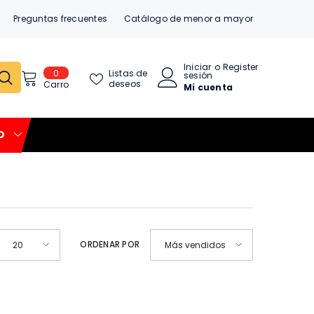
Preguntas frecuentes
Catálogo de menor a mayor
Iniciar
o
Register
0
0
Listas de
sesión
item
deseos
Carro
Mi cuenta
O
ORDENAR POR
20
Más vendidos