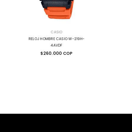
MARCA:
MARCA:
CASIO
CA
O W-219H-
RELOJ HOMBRE CASIO AW-80-
RELOJ DAMA CA
1AVDF
1A
COP
$330.000 COP
$255.0