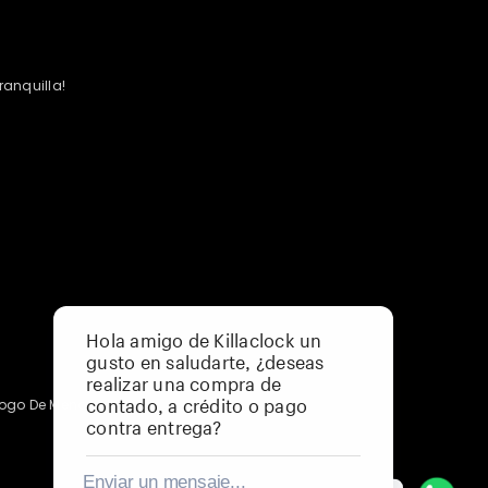
ranquilla!
Hola amigo de Killaclock un
gusto en saludarte, ¿deseas
realizar una compra de
contado, a crédito o pago
ogo De Menor A Mayor
contra entrega?
Enviar un mensaje...