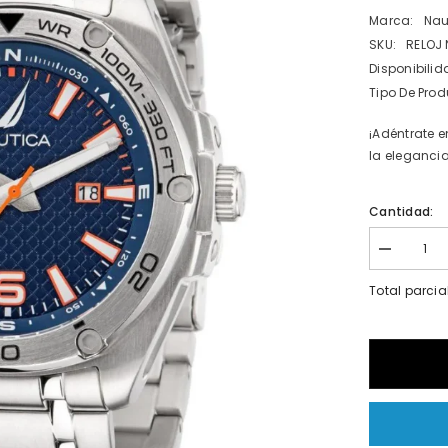
Marca:
Nau
SKU:
RELOJ 
Disponibilid
Tipo De Prod
¡Adéntrate 
la elegancia
Cantidad:
I18n
Error:
Missing
Total parcia
interpolatio
value
&quot;prod
for
&quot;Redu
la
cantidad
de
{{
producto