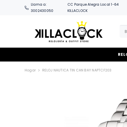
SALTAR AL CONTENIDO
Llama a:
CC Parque Alegra Local 1-64
3002430050
KILLACLOCK
REL
Hogar
RELOJ NAUTICA TIN CAN BAY NAPTCF203