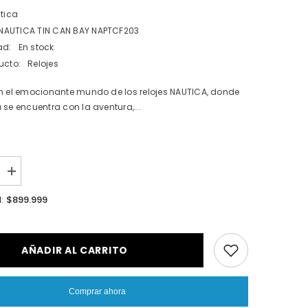
tica
NAUTICA TIN CAN BAY NAPTCF203
ad:
En stock
ucto:
Relojes
en el emocionante mundo de los relojes NAUTICA, donde
 se encuentra con la aventura,...
I18n
Error:
Missing
$899.999
l:
n
interpolation
value
ucto&quot;
&quot;producto&quot;
for
cir
&quot;Aumentar
AÑADIR AL CARRITO
la
cantidad
de
{{
Comprar ahora
producto