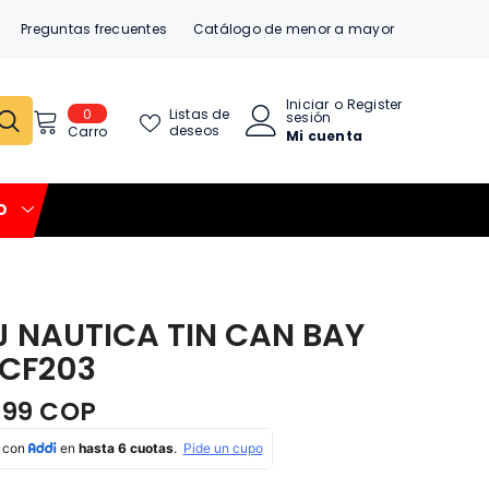
Preguntas frecuentes
Catálogo de menor a mayor
Iniciar
o
Register
0
0
Listas de
sesión
item
deseos
Carro
Mi cuenta
O
J NAUTICA TIN CAN BAY
CF203
999 COP