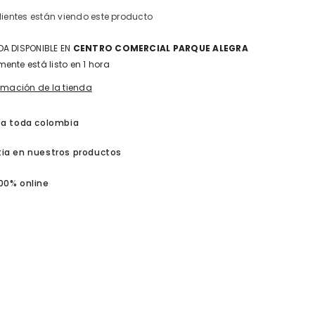
}}&quot;
clientes están viendo este producto
A DISPONIBLE EN
CENTRO COMERCIAL PARQUE ALEGRA
ente está listo en 1 hora
ormación de la tienda
 a toda colombia
ia en nuestros productos
00% online