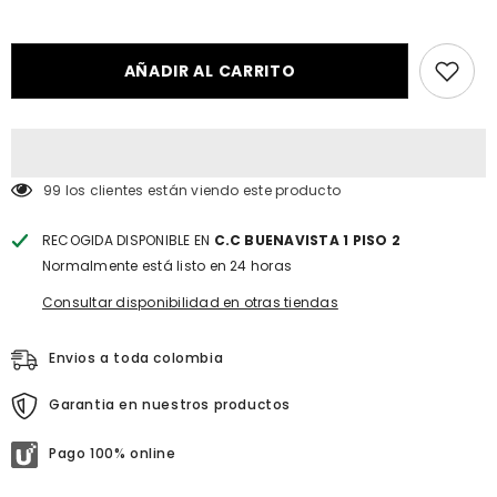
interpolation
interpolation
value
value
&quot;producto&quot;
&quot;producto&quot;
for
for
&quot;Reducir
&quot;Aumentar
AÑADIR AL CARRITO
la
la
cantidad
cantidad
de
de
{{
{{
producto
producto
}}&quot;
}}&quot;
38 los clientes están viendo este producto
RECOGIDA DISPONIBLE EN
C.C BUENAVISTA 1 PISO 2
Normalmente está listo en 24 horas
Consultar disponibilidad en otras tiendas
Envios a toda colombia
Garantia en nuestros productos
Pago 100% online