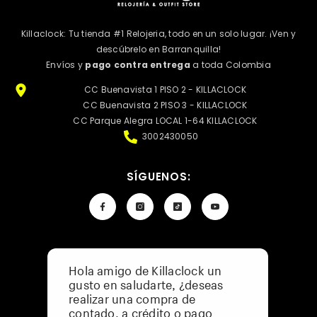
Killaclock: Tu tienda #1 Relojeria, todo en un solo lugar. ¡Ven y
descúbrelo en Barranquilla!
Envíos y
pago contra entrega
a toda Colombia
CC Buenavista 1 PISO 2 - KILLACLOCK
CC Buenavista 2 PISO 3 - KILLACLOCK
CC Parque Alegra LOCAL 1-64 KILLACLOCK
3002430050
SÍGUENOS:
Hola amigo de Killaclock un
Política De Privacidad
gusto en saludarte, ¿deseas
Preguntas Frecuentes
realizar una compra de
Catálogo De Menor A Mayor
contado, a crédito o pago