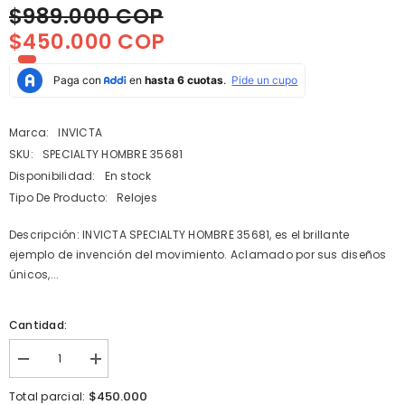
$989.000 COP
$450.000 COP
Marca:
INVICTA
SKU:
SPECIALTY HOMBRE 35681
Disponibilidad:
En stock
Tipo De Producto:
Relojes
Descripción: INVICTA SPECIALTY HOMBRE 35681, es el brillante
ejemplo de invención del movimiento. Aclamado por sus diseños
únicos,...
Cantidad:
I18n
I18n
Error:
Error:
Missing
Missing
$450.000
Total parcial: