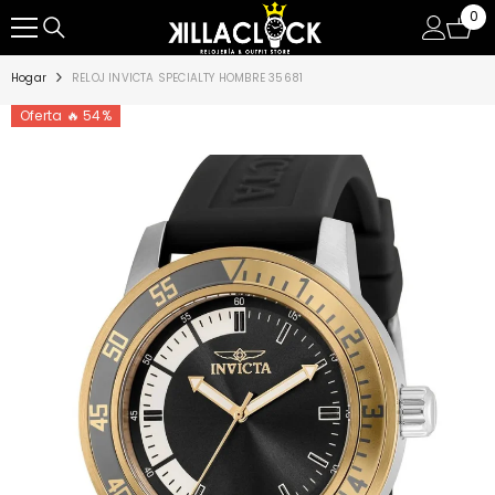
0
0
SALTAR AL CONTENIDO
ite
Hogar
RELOJ INVICTA SPECIALTY HOMBRE 35681
Oferta 🔥 54%