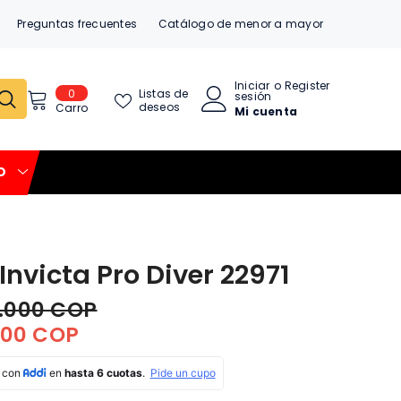
Preguntas frecuentes
Catálogo de menor a mayor
Iniciar
o
Register
0
0
Listas de
sesión
item
deseos
Carro
Mi cuenta
O
 Invicta Pro Diver 22971
0.000 COP
500 COP