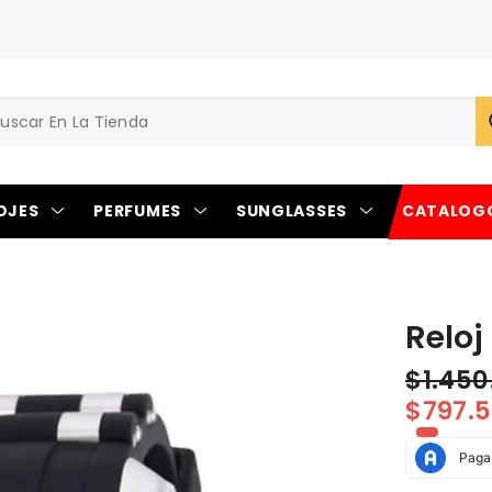
OJES
PERFUMES
SUNGLASSES
CATALOG
Reloj
$1.45
$797.