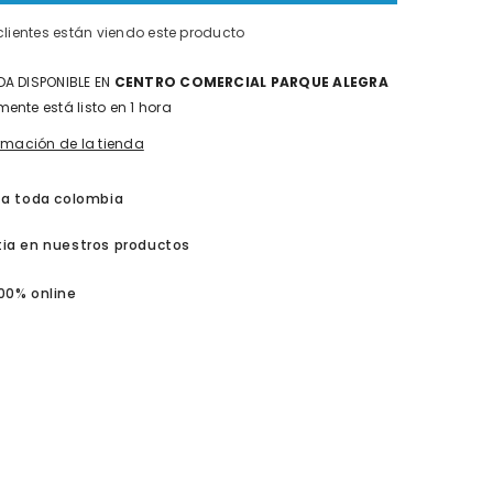
}}&quot;
 clientes están viendo este producto
A DISPONIBLE EN
CENTRO COMERCIAL PARQUE ALEGRA
ente está listo en 1 hora
ormación de la tienda
 a toda colombia
ia en nuestros productos
00% online