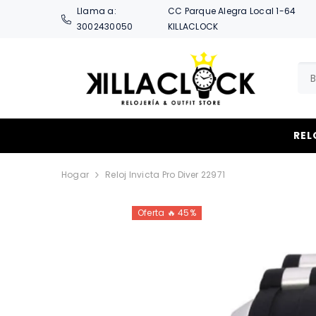
SALTAR AL CONTENIDO
Llama a:
CC Parque Alegra Local 1-64
3002430050
KILLACLOCK
REL
Hogar
Reloj Invicta Pro Diver 22971
Oferta 🔥 45%