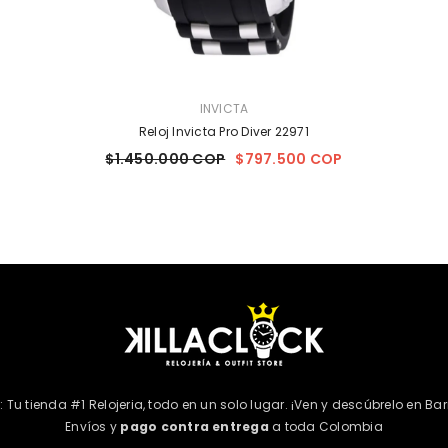
MARCA:
INVICTA
Reloj Invicta Pro Diver 22971
$1.450.000 COP
$797.500 COP
k: Tu tienda #1 Relojeria, todo en un solo lugar. ¡Ven y descúbrelo en Bar
Envíos y
pago contra entrega
a toda Colombia