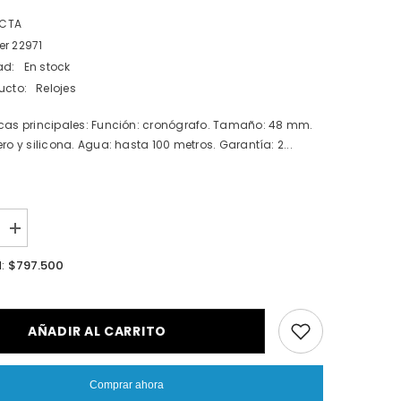
ICTA
er 22971
ad:
En stock
ucto:
Relojes
icas principales: Función: cronógrafo. Tamaño: 48 mm.
ero y silicona. Agua: hasta 100 metros. Garantía: 2...
I18n
Error:
Missing
$797.500
l:
n
interpolation
value
ucto&quot;
&quot;producto&quot;
for
cir
&quot;Aumentar
AÑADIR AL CARRITO
la
cantidad
de
{{
Comprar ahora
producto