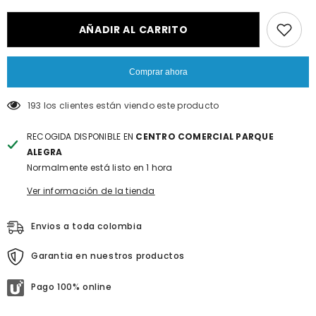
&quot;producto&quot;
&quot;producto&quot;
for
for
&quot;Reducir
&quot;Aumentar
AÑADIR AL CARRITO
la
la
cantidad
cantidad
de
de
{{
{{
Comprar ahora
producto
producto
}}&quot;
}}&quot;
193 los clientes están viendo este producto
RECOGIDA DISPONIBLE EN
CENTRO COMERCIAL PARQUE
ALEGRA
Normalmente está listo en 1 hora
Ver información de la tienda
Envios a toda colombia
Garantia en nuestros productos
Pago 100% online