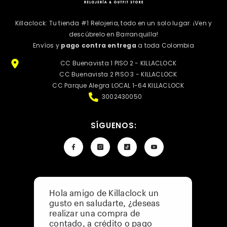
Killaclock: Tu tienda #1 Relojeria, todo en un solo lugar. ¡Ven y
descúbrelo en Barranquilla!
Envíos y
pago contra entrega
a toda Colombia
CC Buenavista 1 PISO 2 - KILLACLOCK
CC Buenavista 2 PISO 3 - KILLACLOCK
CC Parque Alegra LOCAL 1-64 KILLACLOCK
3002430050
SÍGUENOS:
Hola amigo de Killaclock un
Política De Privacidad
gusto en saludarte, ¿deseas
Preguntas Frecuentes
realizar una compra de
Catálogo De Menor A Mayor
contado, a crédito o pago