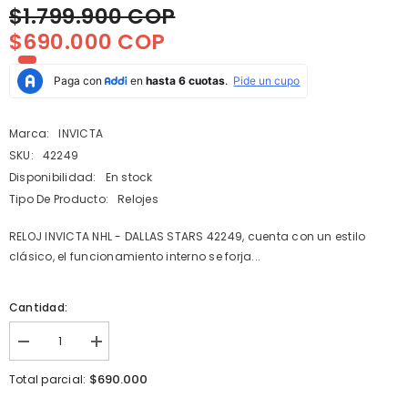
$1.799.900 COP
$690.000 COP
Marca:
INVICTA
SKU:
42249
Disponibilidad:
En stock
Tipo De Producto:
Relojes
RELOJ INVICTA NHL - DALLAS STARS 42249, cuenta con un estilo
clásico, el funcionamiento interno se forja...
Cantidad:
I18n
I18n
Error:
Error:
Missing
Missing
$690.000
Total parcial:
interpolation
interpolation
value
value