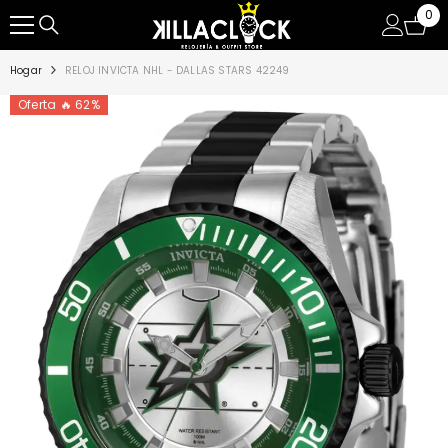
0
0
SALTAR AL CONTENIDO
ite
Hogar
RELOJ INVICTA NHL - DALLAS STARS 42249
Oferta 🔥 62%