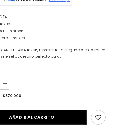
ICTA
 18796
ad:
En stock
ucto:
Relojes
A ANGEL DAMA 18796, representa la elegancia en la mujer
se en el accesorio perfecto para...
I18n
Error:
Missing
$570.000
l:
n
interpolation
value
ucto&quot;
&quot;producto&quot;
for
cir
&quot;Aumentar
AÑADIR AL CARRITO
la
cantidad
de