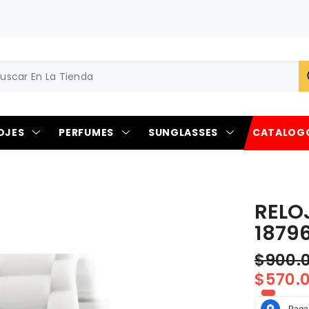
OJES
PERFUMES
SUNGLASSES
CATALOG
RELO
1879
$900.
$570.