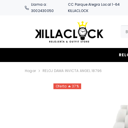
SALTAR AL CONTENIDO
Llama a:
CC Parque Alegra Local 1-64
3002430050
KILLACLOCK
REL
Hogar
RELOJ DAMA INVICTA ANGEL 18796
Oferta 🔥 37%