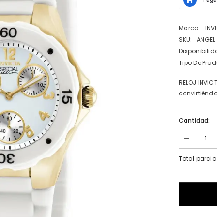
Marca:
INV
SKU:
ANGEL
Disponibilid
Tipo De Prod
RELOJ INVICT
convirtiéndo
Cantidad:
I18n
Error:
Missing
Total parcia
interpolatio
value
&quot;prod
for
&quot;Redu
la
cantidad
de