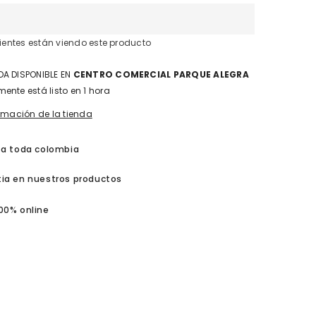
{{
producto
}}&quot;
clientes están viendo este producto
A DISPONIBLE EN
CENTRO COMERCIAL PARQUE ALEGRA
ente está listo en 1 hora
ormación de la tienda
 a toda colombia
ia en nuestros productos
00% online