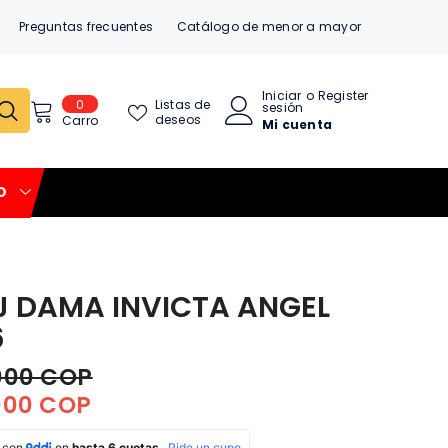
Preguntas frecuentes
Catálogo de menor a mayor
Iniciar
o
Register
0
0
Listas de
sesión
item
deseos
Carro
Mi cuenta
O
J DAMA INVICTA ANGEL
6
000 COP
000 COP