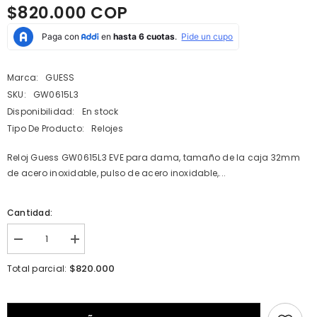
$820.000 COP
Marca:
GUESS
SKU:
GW0615L3
Disponibilidad:
En stock
Tipo De Producto:
Relojes
Reloj Guess GW0615L3 EVE para dama, tamaño de la caja 32mm
de acero inoxidable, pulso de acero inoxidable,...
Cantidad:
I18n
I18n
Error:
Error:
Missing
Missing
$820.000
Total parcial:
interpolation
interpolation
value
value
&quot;producto&quot;
&quot;producto&quot;
for
for