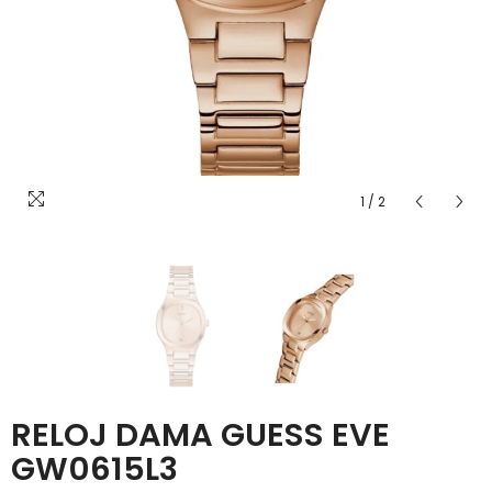
1
/
2
RELOJ DAMA GUESS EVE
GW0615L3