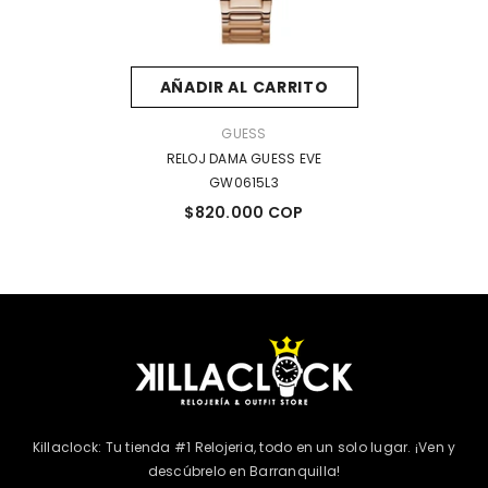
AÑADIR AL CARRITO
MARCA:
GUESS
RELOJ DAMA GUESS EVE
GW0615L3
$820.000 COP
Killaclock: Tu tienda #1 Relojeria, todo en un solo lugar. ¡Ven y
descúbrelo en Barranquilla!