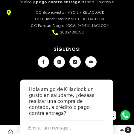
Envíos y
pago contra entrega
a toda Colombia
CC Buenavista 1 PISO 2 - KILLACLOCK
CC Buenavista 2 PISO 3 - KILLACLOCK
CC Parque Alegra LOCAL 1-64 KILLACLOCK
3002430050
SÍGUENOS:
Hola amigo de Killaclock un
Política De Privacidad
gusto en saludarte, ¿deseas
Preguntas Frecuentes
realizar una compra de
Catálogo De Menor A Mayor
contado, a crédito o pago
contra entrega?
👨‍💻
Enviar un mensaje...
0