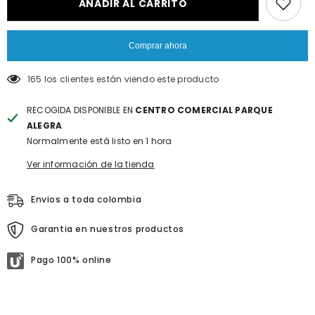
&quot;Reducir
&quot;Aumentar
AÑADIR AL CARRITO
la
la
cantidad
cantidad
de
de
{{
{{
Comprar ahora
producto
producto
}}&quot;
}}&quot;
165 los clientes están viendo este producto
RECOGIDA DISPONIBLE EN
CENTRO COMERCIAL PARQUE
ALEGRA
Normalmente está listo en 1 hora
Ver información de la tienda
Envios a toda colombia
Garantia en nuestros productos
Pago 100% online