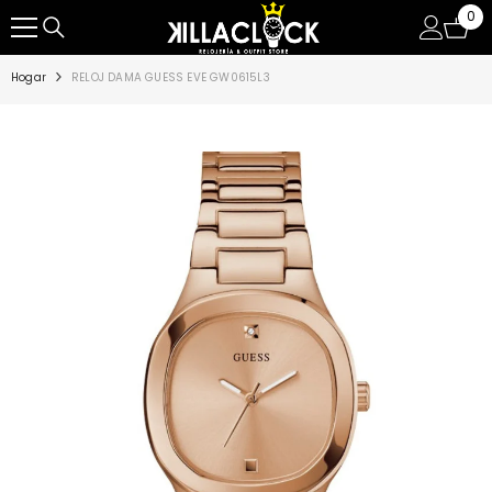
0
0
SALTAR AL CONTENIDO
ite
Hogar
RELOJ DAMA GUESS EVE GW0615L3