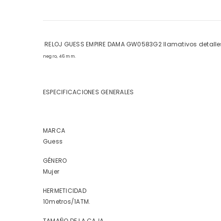
RELOJ GUESS EMPIRE DAMA GW0583G2
llamativos detalle
negro,
46 mm.
ESPECIFICACIONES GENERALES
MARCA
Guess
GÉNERO
Mujer
HERMETICIDAD
10metros/1ATM.
TAMAÑO DE LA CAJA