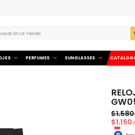
OJES
PERFUMES
SUNGLASSES
CATALOG
RELO
GW0
$1.58
$1.150