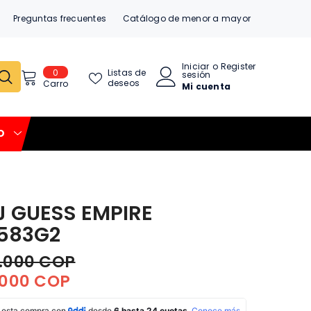
Preguntas frecuentes
Catálogo de menor a mayor
Iniciar
o
Register
0
0
Listas de
sesión
item
deseos
Carro
Mi cuenta
O
J GUESS EMPIRE
583G2
0.000 COP
.000 COP