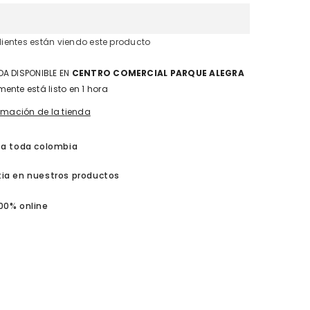
{{
producto
}}&quot;
clientes están viendo este producto
A DISPONIBLE EN
CENTRO COMERCIAL PARQUE ALEGRA
ente está listo en 1 hora
ormación de la tienda
 a toda colombia
ia en nuestros productos
00% online