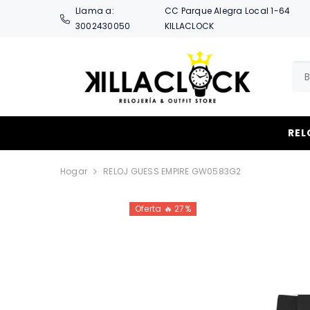
SALTAR AL CONTENIDO
Llama a:
CC Parque Alegra Local 1-64
3002430050
KILLACLOCK
REL
Hogar
RELOJ GUESS EMPIRE GW0583G2
Oferta 🔥 27%