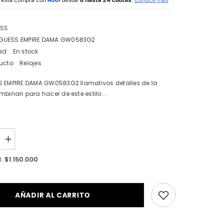
ESS
 GUESS EMPIRE DAMA GW0583G2
ad:
En stock
ucto:
Relojes
 EMPIRE DAMA GW0583G2 llamativos detalles de la
mbinan para hacer de este estilo...
I18n
Error:
Missing
$1.150.000
l:
n
interpolation
value
ucto&quot;
&quot;producto&quot;
for
cir
&quot;Aumentar
AÑADIR AL CARRITO
la
cantidad
de