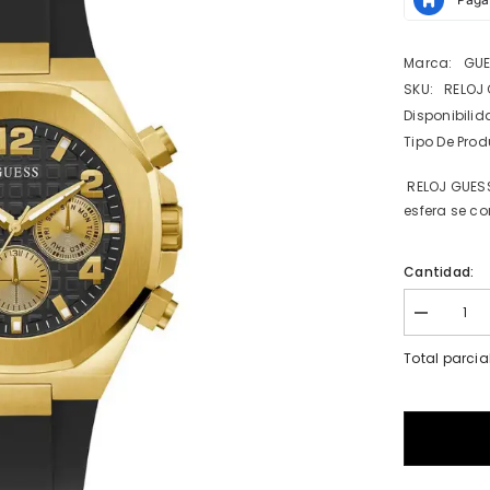
Marca:
GU
SKU:
RELOJ
Disponibilid
Tipo De Prod
RELOJ GUESS
esfera se co
Cantidad:
I18n
Error:
Missing
Total parcia
interpolatio
value
&quot;prod
for
&quot;Redu
la
cantidad
de