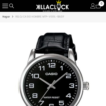
0
0
SALTAR AL CONTENIDO
ite
Hogar
RELOJ CASIO HOMBRE MTP-V001L-1BUDF