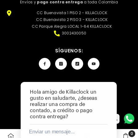
Envíos y
pago contra entrega
a toda Colombia
CC Buenavista 1 PISO 2 - KILLACLOCK
CC Buenavista 2 PISO 3 - KILLACLOCK
CC Parque Alegra LOCAL 1-64 KILLACLOCK
3002430050
SÍGUENOS:
Hola amigo de Killaclock un
Política De Privacidad
gusto en saludarte, ¿deseas
Preguntas Frecuentes
realizar una compra de
Catálogo De Menor A Mayor
contado, a crédito o pago
contra entrega?
👨‍💻
Enviar un mensaje...
0