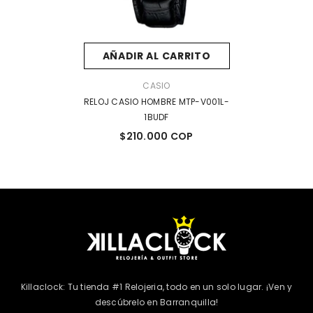
AÑADIR AL CARRITO
MARCA:
CASIO
RELOJ CASIO HOMBRE MTP-V001L-
1BUDF
$210.000 COP
Killaclock: Tu tienda #1 Relojeria, todo en un solo lugar. ¡Ven y
descúbrelo en Barranquilla!