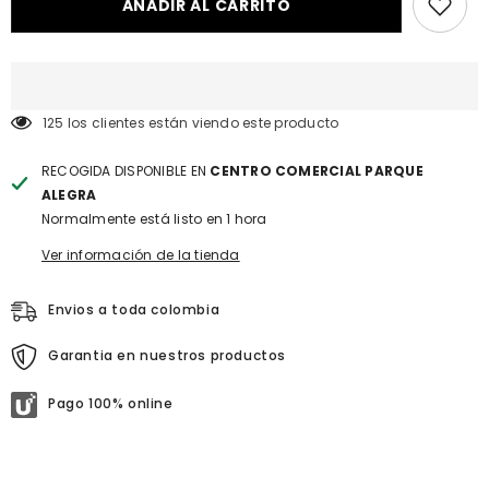
&quot;Reducir
&quot;Aumentar
AÑADIR AL CARRITO
la
la
cantidad
cantidad
de
de
{{
{{
producto
producto
}}&quot;
}}&quot;
125 los clientes están viendo este producto
RECOGIDA DISPONIBLE EN
CENTRO COMERCIAL PARQUE
ALEGRA
Normalmente está listo en 1 hora
Ver información de la tienda
Envios a toda colombia
Garantia en nuestros productos
Pago 100% online