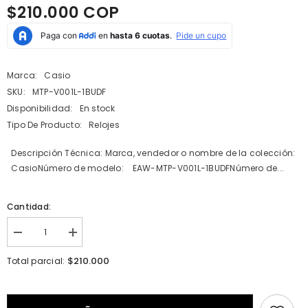
$210.000 COP
Marca:
Casio
SKU:
MTP-V001L-1BUDF
Disponibilidad:
En stock
Tipo De Producto:
Relojes
Descripción Técnica: Marca, vendedor o nombre de la colección:
CasioNúmero de modelo: EAW-MTP-V001L-1BUDFNúmero de...
Cantidad:
I18n
I18n
Error:
Error:
Missing
Missing
$210.000
Total parcial:
interpolation
interpolation
value
value
&quot;producto&quot;
&quot;producto&quot;
for
for