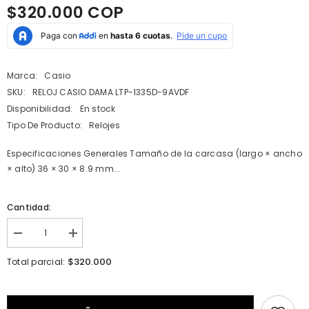
$320.000 COP
Marca:
Casio
SKU:
RELOJ CASIO DAMA LTP-1335D-9AVDF
Disponibilidad:
En stock
Tipo De Producto:
Relojes
Especificaciones Generales Tamaño de la carcasa (largo × ancho
× alto) 36 × 30 × 8.9 mm...
Cantidad:
I18n
I18n
Error:
Error:
Missing
Missing
$320.000
Total parcial:
interpolation
interpolation
value
value
&quot;producto&quot;
&quot;producto&quot;
for
for